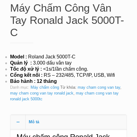
Máy Chấm Công Vân
Tay Ronald Jack 5000T-
C
Model :
Roland Jack 5000T-C
Quản lý
:
3.000 dấu vân tay
Tốc độ xử lý
:
<1s/1lần chấm công.
Cổng kết nối :
RS – 232/485, TCP/IP, USB, Wifi
Bảo hành : 12 tháng
Danh mục:
Máy chấm công
Từ khóa:
may cham cong van tay
,
may cham cong van tay ronald jack
,
may cham cong van tay
ronald jack 5000tc
Mô tả
Máy chấm công Ronald Jack