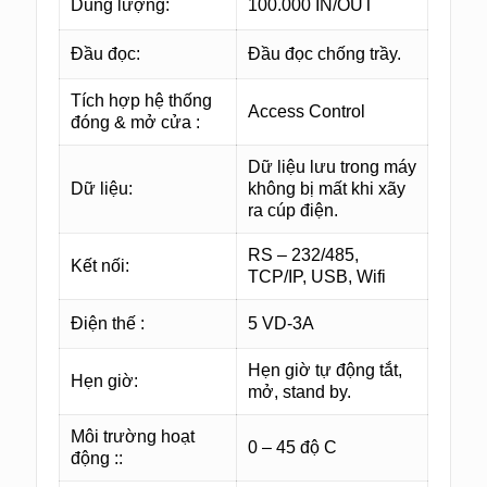
Dung lượng:
100.000 IN/OUT
Đầu đọc:
Đầu đọc chống trầy.
Tích hợp hệ thống
Access Control
đóng & mở cửa :
Dữ liệu lưu trong máy
Dữ liệu:
không bị mất khi xãy
ra cúp điện.
RS – 232/485,
Kết nối:
TCP/IP, USB, Wifi
Điện thế :
5 VD-3A
Hẹn giờ tự động tắt,
Hẹn giờ:
mở, stand by.
Môi trường hoạt
0 – 45 độ C
động ::