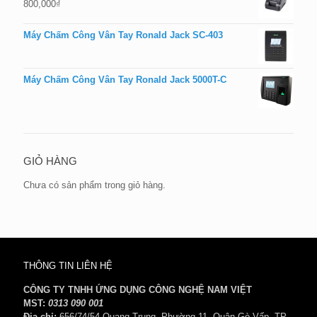
800,000
₫
Máy Chấm Công Vân Tay Ronald Jack SC-403
Máy Chấm Công Vân Tay Ronald Jack 5000T-C
GIỎ HÀNG
Chưa có sản phẩm trong giỏ hàng.
THÔNG TIN LIÊN HỆ
CÔNG TY TNHH ỨNG DỤNG CÔNG NGHỆ NAM VIỆT
MST:
0313 090 001
Địa chỉ:
656/74/54 Quang Trung, Phường 11, Quận Gò Vấp, TP.