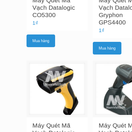
Máy Quét Mã
Máy Quét 
Vạch Datalogic
Vạch Datal
CO5300
Gryphon
GPS4400
1
₫
1
₫
Mua hàng
Mua hàng
Máy Quét Mã
Máy Quét 