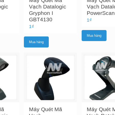
Mã
Máy Quét Mã
Máy Quét 
ogic
Vạch Datalogic
Vạch Datal
Gryphon I
PowerScan
GBT4130
1
₫
1
₫
Mua hàng
Mua hàng
Mã
Máy Quét Mã
Máy Quét 