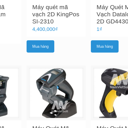
Mã
Máy quét mã
Máy Quét 
ầm
vạch 2D KingPos
Vạch Datal
SI-2310
2D GD443
4,400,000
₫
1
₫
Mua hàng
Mua hàng