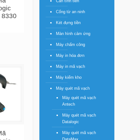
Mã
Cân tính tiền
ogic
Cổng từ an ninh
 8330
Két đựng tiền
Màn hình cảm ứng
Máy chấm công
Máy in hóa đơn
Máy in mã vạch
Máy kiểm kho
Máy quét mã vạch
Máy quét mã vạch
Antech
Máy quét mã vạch
Datalogic
Mã
Máy quét mã vạch
DataMax