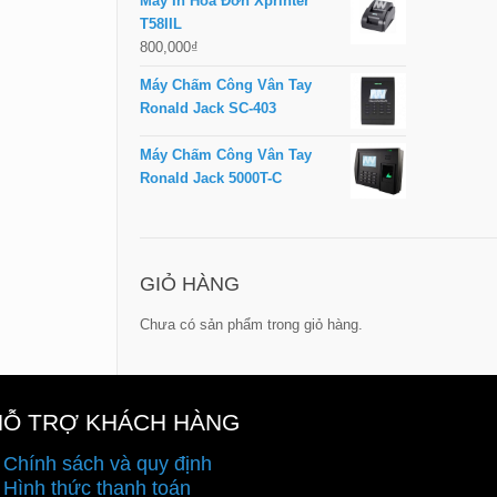
Máy In Hóa Đơn Xprinter
T58IIL
800,000
₫
Máy Chấm Công Vân Tay
Ronald Jack SC-403
Máy Chấm Công Vân Tay
Ronald Jack 5000T-C
GIỎ HÀNG
Chưa có sản phẩm trong giỏ hàng.
HỖ TRỢ KHÁCH HÀNG
 Chính sách và quy định
 Hình thức thanh toán