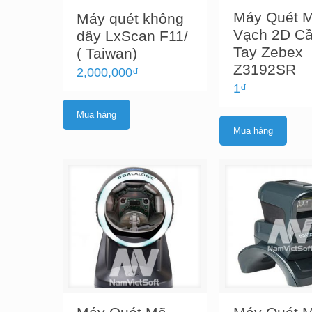
Máy Quét 
Máy quét không
Vạch 2D C
dây LxScan F11/
Tay Zebex
( Taiwan)
Z3192SR
2,000,000
₫
1
₫
Mua hàng
Mua hàng