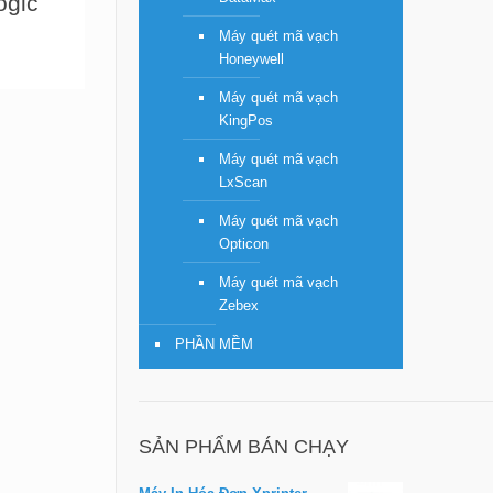
ogic
Máy quét mã vạch
Honeywell
Máy quét mã vạch
KingPos
Máy quét mã vạch
LxScan
Máy quét mã vạch
Opticon
Máy quét mã vạch
Zebex
PHẦN MỀM
SẢN PHẨM BÁN CHẠY