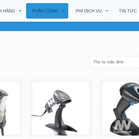
H HÀNG
PHẦN CỨNG
PHÍ DỊCH VỤ
TIN TỨC