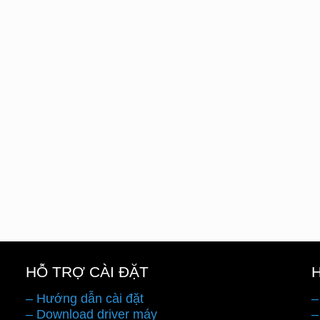
HỖ TRỢ CÀI ĐẶT
– Hướng dẫn cài đặt
–
– Download driver máy
–