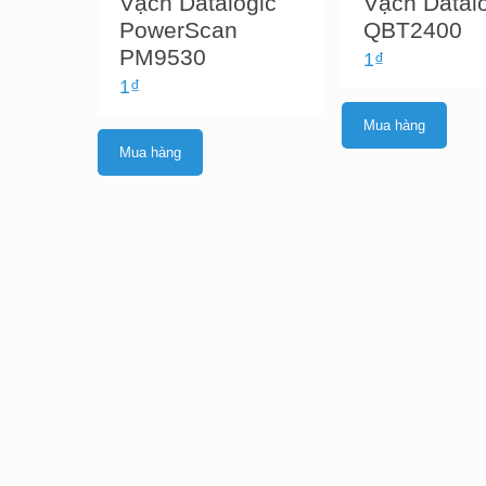
Vạch Datalogic
Vạch Datal
PowerScan
QBT2400
PM9530
1
₫
1
₫
Mua hàng
Mua hàng