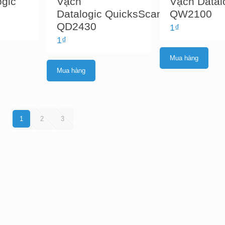
ogic
Vạch
Vạch Datal
Datalogic QuicksScan
QW2100
QD2430
1
₫
1
₫
Mua hàng
Mua hàng
1
2
3