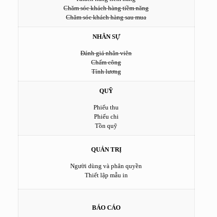
Chăm sóc khách hàng tiềm năng
Chăm sóc khách hàng sau mua
NHÂN SỰ
Đánh giá nhân viên
Chấm công
Tính lương
QUỸ
Phiếu thu
Phiếu chi
Tồn quỹ
QUẢN TRỊ
Người dùng và phân quyền
Thiết lập mẫu in
BÁO CÁO