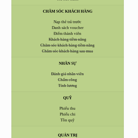
CHĂM SÓC KHÁCH HÀNG
Nạp thẻ trả trước
Danh sách voucher
Điểm thành viên
Khách hàng tiềm năng
Chăm sóc khách hàng tiềm năng
Chăm sóc khách hàng sau mua
NHÂN SỰ
Đánh giá nhân viên
Chấm công
Tính lương
QUỸ
Phiếu thu
Phiếu chi
Tồn quỹ
QUẢN TRỊ