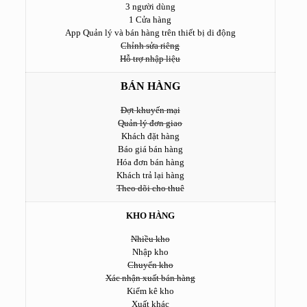
3 người dùng
1 Cửa hàng
App Quản lý và bán hàng trên thiết bị di động
Chỉnh sửa riêng
Hỗ trợ nhập liệu
BÁN HÀNG
Đợt khuyến mại
Quản lý đơn giao
Khách đặt hàng
Báo giá bán hàng
Hóa đơn bán hàng
Khách trả lại hàng
Theo dõi cho thuê
KHO HÀNG
Nhiều kho
Nhập kho
Chuyển kho
Xác nhận xuất bán hàng
Kiểm kê kho
Xuất khác